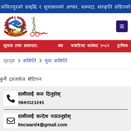
ललितपुरको समृद्धि र सुशासनको आधार, सम्पदा, संस्कृति सहितको
स्मार्ट सेवा र पूर्वाधार
सूचना तथा समाचार:
श्रद्धाञ्जली सभा
क्यारियर कनेक्ट २०८२
ट्राफिक 
गृहपृष्ठ
समिति
युवा समिति
कुनै दस्तावेज भेटिएन
हामीलाई कल दिनुहोस्
9841023245
हामीलाई सन्देश पठाउनुहोस्
lmcward4@gmail.com